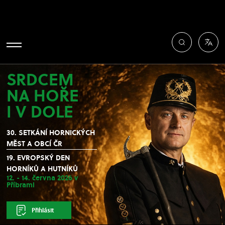
SRDCEM
NA HOŘE
I V DOLE
30. SETKÁNÍ HORNICKÝCH
MĚST A OBCÍ ČR
19. EVROPSKÝ DEN
HORNÍKŮ A HUTNÍKŮ
12. - 14. června 2026 v
Příbrami
Přihlásit