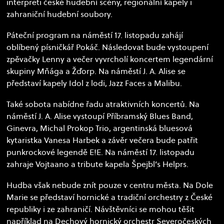
interpreti české hudební scény, regionální kapely i
zahraniční hudební soubory.
Páteční program na náměstí 17. listopadu zahájí
oblíbený písničkář Pokáč. Následovat bude vystoupení
zpěvačky Lenny a večer vyvrcholí koncertem legendární
skupiny Mňága a Žďorp. Na náměstí J. A. Alise se
představí kapely Idol z lodi, Jazz Faces a Malibu.
Také sobota nabídne řadu atraktivních koncertů. Na
náměstí J. A. Alise vystoupí Příbramský Blues Band,
Ginevra, Michal Prokop Trio, argentinská bluesová
kytaristka Vanesa Harbek a závěr večera bude patřit
punkrockové legendě E!E. Na náměstí 17. listopadu
zahraje Vojtaano a tribute kapela Špejbl’s Helprs.
Hudba však nebude znít pouze v centru města. Na Dole
Marie se představí hornické a tradiční orchestry z České
republiky i ze zahraničí. Návštěvníci se mohou těšit
například na Dechový hornický orchestr Severočeských