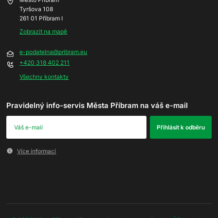
Tyršova 108
261 01 Příbram I
Zobrazit na mapě
e-podatelna@pribram.eu
+420 318 402 211
Všechny kontakty
Pravidelný info-servis Města Příbram na váš e-mail
Více informací