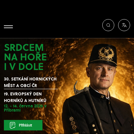
SRDCEM
NA HOŘE
I V DOLE
30. SETKÁNÍ HORNICKÝCH
MĚST A OBCÍ ČR
19. EVROPSKÝ DEN
HORNÍKŮ A HUTNÍKŮ
12. - 14. června 2026 v
Příbrami
Přihlásit