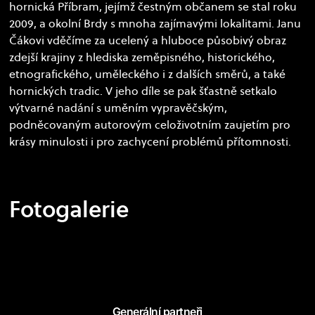
hornická Příbram, jejímž čestným občanem se stal roku
2009, a okolní Brdy s mnoha zajímavými lokalitami. Janu
Čákovi vděčíme za ucelený a hluboce působivý obraz
zdejší krajiny z hlediska zeměpisného, historického,
etnografického, uměleckého i z dalších směrů, a také
hornických tradic. V jeho díle se pak šťastně setkalo
výtvarné nadání s uměním vypravěčským,
podněcovaným autorovým celoživotním zaujetím pro
krásy minulosti i pro zachycení problémů přítomnosti.
Fotogalerie
Generální partneři