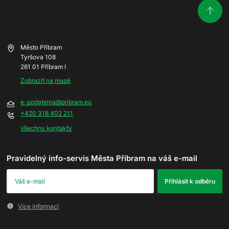
Město Příbram
Tyršova 108
261 01 Příbram I
Zobrazit na mapě
e-podatelna@pribram.eu
+420 318 402 211
Všechny kontakty
Pravidelný info-servis Města Příbram na váš e-mail
Více informací