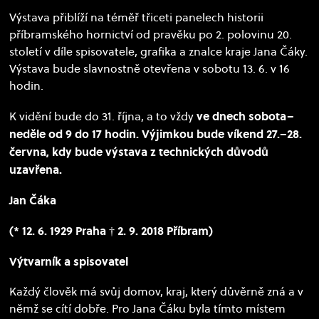
Výstava přiblíží na téměř třiceti panelech historii
příbramského hornictví od pravěku po 2. polovinu 20.
století v díle spisovatele, grafika a znalce kraje Jana Čáky.
Výstava bude slavnostně otevřena v sobotu 13. 6. v 16
hodin.
ve dnech sobota–
K vidění bude do 31. října, a to vždy
neděle od 9 do 17 hodin. Výjimkou bude víkend 27.–28.
června, kdy bude výstava z technických důvodů
uzavřena.
Jan Čáka
(* 12. 6. 1929 Praha † 2. 9. 2018 Příbram)
Výtvarník a spisovatel
Každý člověk má svůj domov, kraj, který důvěrně zná a v
němž se cítí dobře. Pro Jana Čáku byla tímto místem