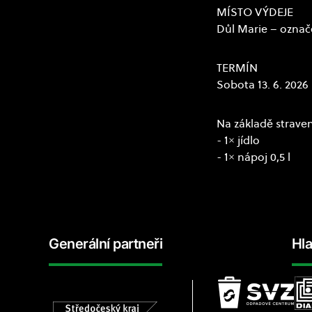
MÍSTO VÝDEJE
Důl Marie – označ
TERMÍN
Sobota 13. 6. 2026 
Na základě straven
- 1× jídlo
- 1× nápoj 0,5 l
Generální partneři
Hla