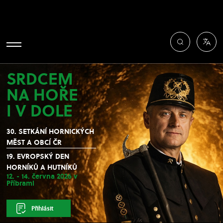
SRDCEM
NA HOŘE
I V DOLE
30. SETKÁNÍ HORNICKÝCH
MĚST A OBCÍ ČR
19. EVROPSKÝ DEN
HORNÍKŮ A HUTNÍKŮ
12. - 14. června 2026 v
Příbrami
Přihlásit