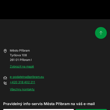
Město Příbram
Tyršova 108
261 01 Příbram I
Zobrazit na mapě
e-podatelna@pribram.eu
+420 318 402 211
Všechny kontakty
Pravidelný info-servis Města Příbram na váš e-mail