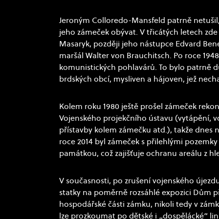
Jeroným Colloredo-Mansfeld patrně netušil,
jeho zámeček obývat. V třicátých letech zde
Masaryk, později jeho nástupce Edvard Bene
maršál Walter von Brauchitsch. Po roce 1948
komunistických pohlavárů. To bylo patrně 
brdských obcí, mysliven a hájoven, jež ne
Kolem roku 1980 ještě prošel zámeček rekons
Vojenského projekčního ústavu (vytápění, v
přístavby kolem zámečku atd.), takže dnes
roce 2014 byl zámeček s přilehlými pozemky 
památkou, což zajišťuje ochranu areálu z h
V současnosti, po zrušení vojenského újezdu
statky na poměrně rozsáhlé expozici Dům př
hospodářské části zámku, nikoli tedy v zámk
lze prozkoumat po dětské i „dospělácké“ linii