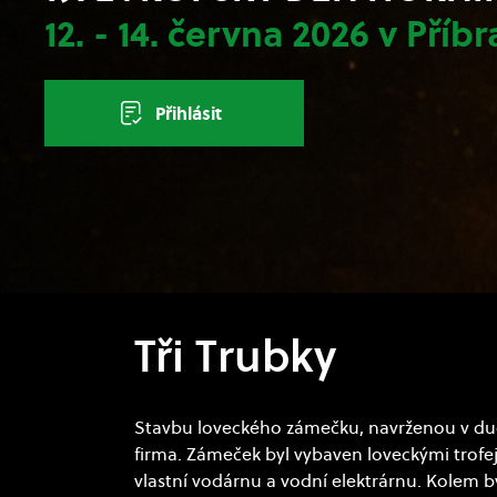
12. - 14. června 2026 v Příb
Přihlásit
Tři Trubky
Stavbu loveckého zámečku, navrženou v du
firma. Zámeček byl vybaven loveckými trofej
vlastní vodárnu a vodní elektrárnu. Kolem by