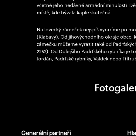
včetně jeho nedávné armádní minulosti. Děti
místě, kde bývala kaple skutečná.
Na lovecký zámeček nejspíš vyrazíme po mo
(Klabavy). Od jihovýchodního okraje obce, k
zámečku můžeme vyrazit také od Padrťských r
2252). Od Dolejšího Padrťského rybníka je to 
Jordán, Padrťské rybníky, Valdek nebo Třítr
Fotogale
Generální partneři
Hla