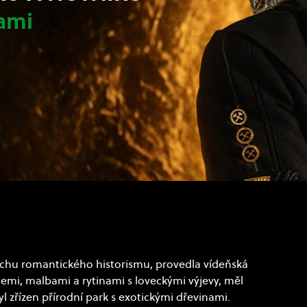
rami
chu romantického historismu, provedla vídeňská
emi, malbami a rytinami s loveckými výjevy, měl
l zřízen přírodní park s exotickými dřevinami.