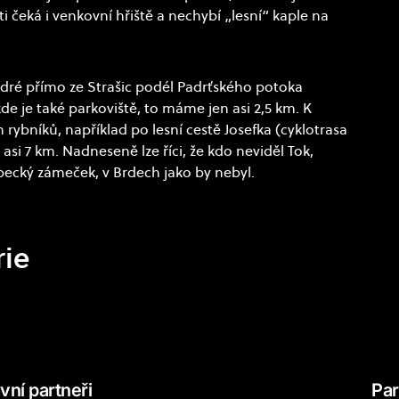
 čeká i venkovní hřiště a nechybí „lesní“ kaple na
dré přímo ze Strašic podél Padrťského potoka
de je také parkoviště, to máme jen asi 2,5 km. K
ybníků, například po lesní cestě Josefka (cyklotrasa
asi 7 km. Nadneseně lze říci, že kdo neviděl Tok,
ubecký zámeček, v Brdech jako by nebyl.
rie
vní partneři
Par