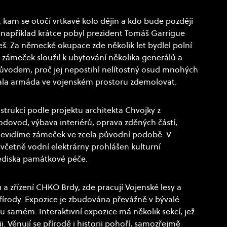
 kam se otočí vrtkavé kolo dějin a kdo bude později
 například krátce pobyl prezident Tomáš Garrigue
š. Za německé okupace zde několik let bydlel polní
 zámeček sloužil k ubytování několika generálů a
důvodem, proč jej nepostihl nelítostný osud mnohých
chala armáda ve vojenském prostoru zdemolovat.
trukcí podle projektu architekta Chvojky z
odovod, výbava interiérů, oprava zděných částí,
 nevidíme zámeček ve zcela původní podobě. V
včetně vodní elektrárny prohlášen kulturní
lediska památkové péče.
 a zřízení CHKO Brdy, zde pracují Vojenské lesy a
írody. Expozice je zbudována převážně v bývalé
u samém. Interaktivní expozice má několik sekcí, jež
. Věnují se přírodě i historii pohoří, samozřejmě