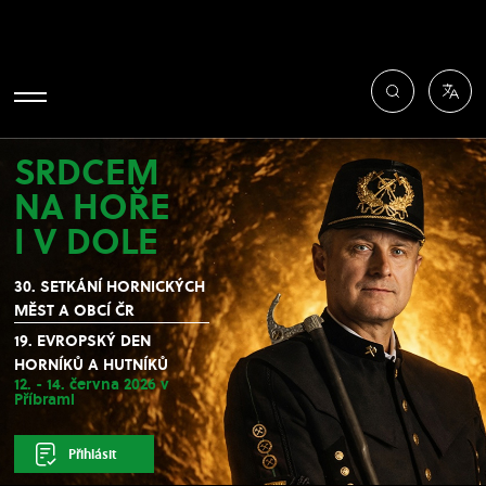
SRDCEM
NA HOŘE
I V DOLE
30. SETKÁNÍ HORNICKÝCH
MĚST A OBCÍ ČR
19. EVROPSKÝ DEN
HORNÍKŮ A HUTNÍKŮ
12. - 14. června 2026 v
Příbrami
Přihlásit