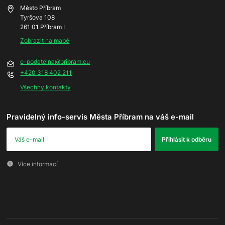
Město Příbram
Tyršova 108
261 01 Příbram I
Zobrazit na mapě
e-podatelna@pribram.eu
+420 318 402 211
Všechny kontakty
Pravidelný info-servis Města Příbram na váš e-mail
Více informací