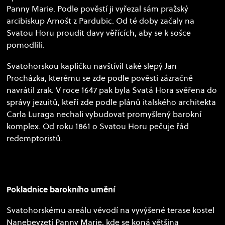
Panny Marie. Podle pověstí ji vyřezal sám pražský
arcibiskup Arnošt z Pardubic. Od té doby začaly na
Svatou Horu proudit davy věřících, aby se k sošce
pomodlili.
Svatohorskou kapličku navštívil také slepý Jan
Procházka, kterému se zde podle pověsti zázračně
navrátil zrak. V roce 1647 pak byla Svatá Hora svěřena do
správy jezuitů, kteří zde podle plánů italského architekta
Carla Luraga nechali vybudovat promyšlený barokní
komplex. Od roku 1861 o Svatou Horu pečuje řád
redemptoristů.
Pokladnice barokního umění
Svatohorskému areálu vévodí na vyvýšené terase kostel
Nanebevzetí Panny Marie, kde se koná většina