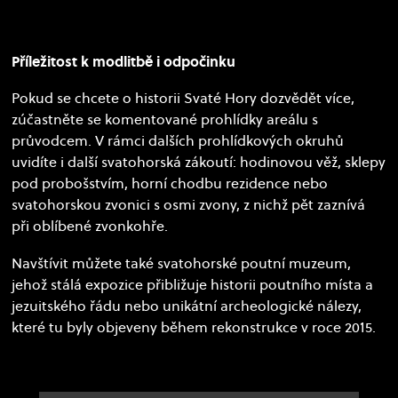
Příležitost k modlitbě i odpočinku
Pokud se chcete o historii Svaté Hory dozvědět více,
zúčastněte se komentované prohlídky areálu s
průvodcem. V rámci dalších prohlídkových okruhů
uvidíte i další svatohorská zákoutí: hodinovou věž, sklepy
pod probošstvím, horní chodbu rezidence nebo
svatohorskou zvonici s osmi zvony, z nichž pět zaznívá
při oblíbené zvonkohře.
Navštívit můžete také svatohorské poutní muzeum,
jehož stálá expozice přibližuje historii poutního místa a
jezuitského řádu nebo unikátní archeologické nálezy,
které tu byly objeveny během rekonstrukce v roce 2015.