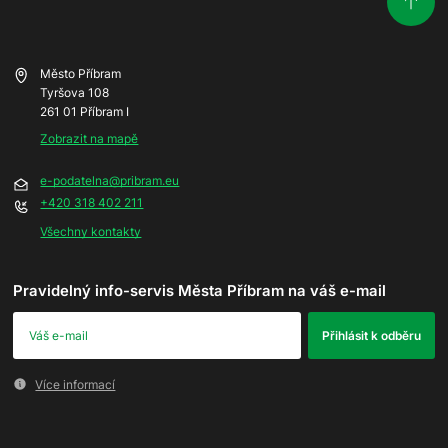
Město Příbram
Tyršova 108
261 01 Příbram I
Zobrazit na mapě
e-podatelna@pribram.eu
+420 318 402 211
Všechny kontakty
Pravidelný info-servis Města Příbram na váš e-mail
Více informací