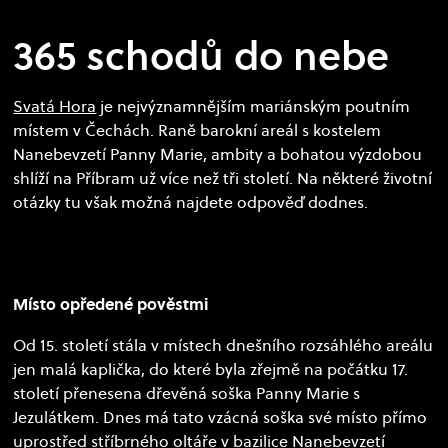
365 schodů do nebe
Svatá Hora
je nejvýznamnějším mariánským poutním
místem v Čechách. Raně barokní areál s kostelem
Nanebevzetí Panny Marie, ambity a bohatou výzdobou
shlíží na Příbram už více než tři století. Na některé životní
otázky tu však možná najdete odpověď dodnes.
Místo opředené pověstmi
Od 15. století stála v místech dnešního rozsáhlého areálu
jen malá kaplička, do které byla zřejmě na počátku 17.
století přenesena dřevěná soška Panny Marie s
Jezulátkem. Dnes má tato vzácná soška své místo přímo
uprostřed stříbrného oltáře v bazilice Nanebevzetí