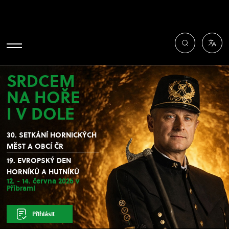
SRDCEM
NA HOŘE
I V DOLE
30. SETKÁNÍ HORNICKÝCH
MĚST A OBCÍ ČR
19. EVROPSKÝ DEN
HORNÍKŮ A HUTNÍKŮ
12. - 14. června 2026 v
Příbrami
Přihlásit