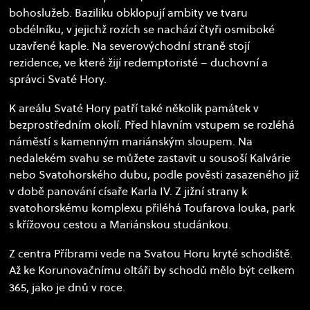
bohoslužeb. Baziliku obklopují ambity ve tvaru
obdélníku, v jejichž rozích se nachází čtyři osmiboké
uzavřené kaple. Na severovýchodní straně stojí
rezidence, ve které žijí redemptoristé – duchovní a
správci Svaté Hory.
K areálu Svaté Hory patří také několik památek v
bezprostředním okolí. Před hlavním vstupem se rozléhá
náměstí s kamenným mariánským sloupem. Na
nedalekém svahu se můžete zastavit u sousoší Kalvárie
nebo Svatohorského dubu, podle pověsti zasazeného již
v době panování císaře Karla IV. Z jižní strany k
svatohorskému komplexu přiléhá Toufarova louka, park
s křížovou cestou a Mariánskou studánkou.
Z centra Příbrami vede na Svatou Horu kryté schodiště.
Až ke Korunovačnímu oltáři by schodů mělo být celkem
365, jako je dnů v roce.