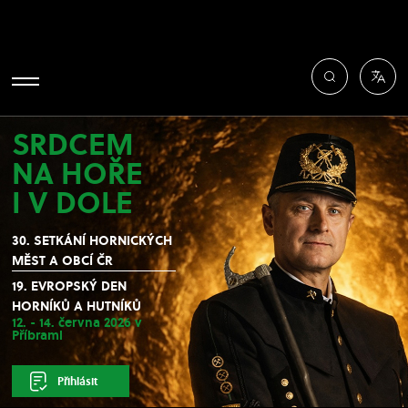
SRDCEM
NA HOŘE
I V DOLE
30. SETKÁNÍ HORNICKÝCH
MĚST A OBCÍ ČR
19. EVROPSKÝ DEN
HORNÍKŮ A HUTNÍKŮ
12. - 14. června 2026 v
Příbrami
Přihlásit