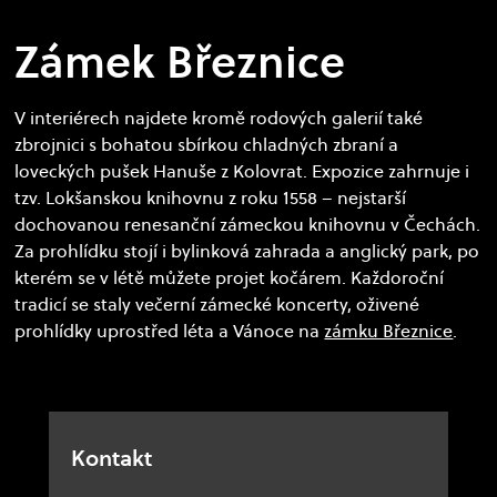
Zámek Březnice
V interiérech najdete kromě rodových galerií také
zbrojnici s bohatou sbírkou chladných zbraní a
loveckých pušek Hanuše z Kolovrat. Expozice zahrnuje i
tzv. Lokšanskou knihovnu z roku 1558 – nejstarší
dochovanou renesanční zámeckou knihovnu v Čechách.
Za prohlídku stojí i bylinková zahrada a anglický park, po
kterém se v létě můžete projet kočárem. Každoroční
tradicí se staly večerní zámecké koncerty, oživené
prohlídky uprostřed léta a Vánoce na
zámku Březnice
.
Kontakt