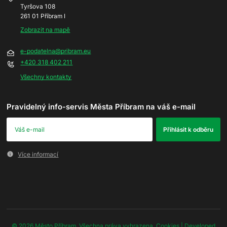
Tyršova 108
261 01 Příbram I
Zobrazit na mapě
e-podatelna@pribram.eu
+420 318 402 211
Všechny kontakty
Pravidelný info-servis Města Příbram na váš e-mail
Více informací
© 2026 Město Příbram. Všechna práva vyhrazena.
Cookies
| Developed