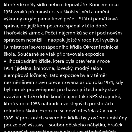
které zde měly sídlo nebo i depozitáře. Koncem roku
1951 vzniká při ministerstvu školství, věd a umění
výkonný orgán památkové péče - Státní památková
správa, do jejíž kompetence spadal v této době
i hořovický zámek. Počet nájemníků se ani pod novým
správcem nesnížil – naopak, ještě v roce 1951 využívá
19 místností severozápadního křídla Okresní rolnická
škola. Současně se však připravovala expozice
v jihozápadním křídle, která byla otevřena v roce
1954 (jídelna, knihovna, lovecký, modrý salon
a empírová ložnice). Tato expozice byla v téměř
nezměněném stavu prezentována až do roku 1974, kdy
byl zámek pro veřejnost pro havarijní technický stav
uzavřen. V téže době končí nájem také SPŠ strojnické,
která v roce 1956 nahradila ve stejných prostorách
rolnickou školu. Expozice se nově otevřela až v roce
1985. V prostorách severního křídla byly ovšem umístěny
pouze dvě výstavy – soubor dětského nábytku, hraček
a drobných porcelánových plastik ze středočeských