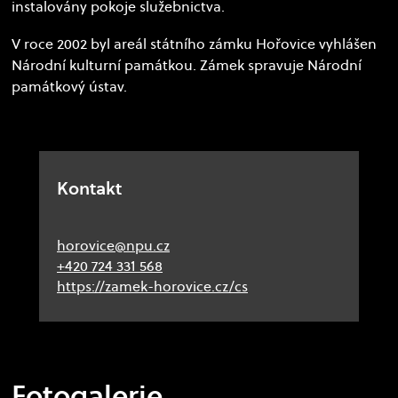
instalovány pokoje služebnictva.
V roce 2002 byl areál státního zámku Hořovice vyhlášen
Národní kulturní památkou. Zámek spravuje Národní
památkový ústav.
Kontakt
horovice@npu.cz
+420 724 331 568
https://zamek-horovice.cz/cs
Fotogalerie