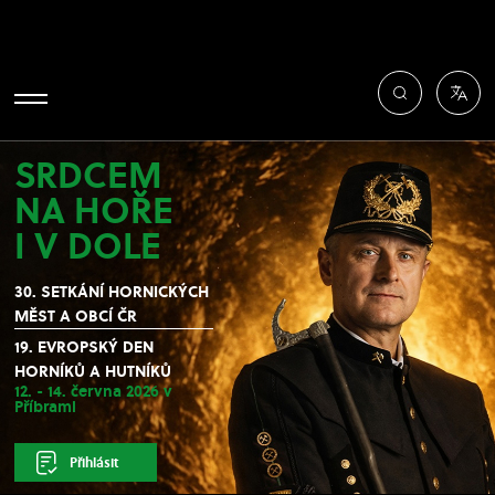
SRDCEM
NA HOŘE
I V DOLE
30. SETKÁNÍ HORNICKÝCH
MĚST A OBCÍ ČR
19. EVROPSKÝ DEN
HORNÍKŮ A HUTNÍKŮ
12. - 14. června 2026 v
Příbrami
Přihlásit