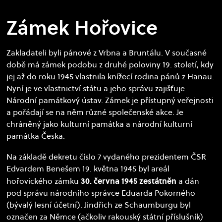
Zámek Hořovice
Zakladateli byli pánové z Vrbna a Bruntálu. V současné
době má zámek podobu z druhé poloviny 19. století, kdy
jej až do roku 1945 vlastnila knížecí rodina pánů z Hanau.
Nyní je ve vlastnictví státu a jeho správu zajišťuje
Národní památkový ústav. Zámek je přístupný veřejnosti
a pořádají se na něm různé společenské akce. Je
chráněný jako kulturní památka a národní kulturní
památka Česka.
Na základě dekretu číslo 7 vydaného prezidentem ČSR
Edvardem Benešem 19. května 1945 byl areál
30. června 1945 zestátněn
hořovického zámku
a dán
pod správu národního správce Eduarda Pokorného
(bývalý lesní účetní). Jindřich ze Schaumburgu byl
označen za Němce (ačkoliv rakouský státní příslušník)