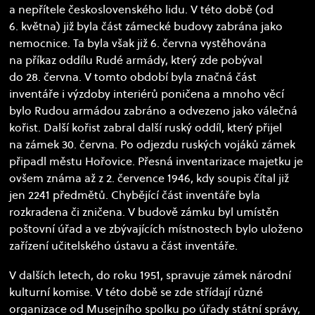
a nepřítele československého lidu. V této době (od
6. května) již byla část zámecké budovy zabrána jako
nemocnice. Ta byla však již 6. června vystěhována
na příkaz oddílu Rudé armády, který zde pobýval
do 28. června. V tomto období byla značná část
inventáře i výzdoby interiérů poničena a mnoho věcí
bylo Rudou armádou zabráno a odvezeno jako válečná
kořist. Další kořist zabral další ruský oddíl, který přijel
na zámek 30. června. Po odjezdu ruských vojáků zámek
připadl městu Hořovice. Přesná inventarizace majetku je
ovšem známa až z 2. července 1946, kdy soupis čítal již
jen 2241 předmětů. Chybějící část inventáře byla
rozkradena či zničena. V budově zámku byl umístěn
poštovní úřad a ve zbývajících místnostech bylo uloženo
zařízení učitelského ústavu a část inventáře.
V dalších letech, do roku 1951, spravuje zámek národní
kulturní komise. V této době se zde střídají různé
organizace od Musejního spolku po úřady státní správy,