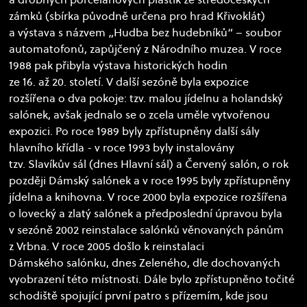
zámků (sbírka původně určena pro hrad Křivoklát)
a výstava s názvem „Hudba bez hudebníků“ – soubor
automatofonů, zapůjčený z Národního muzea. V roce
1988 pak přibyla výstava historických hodin
ze 16. až 20. století. V další sezóně byla expozice
rozšířena o dva pokoje: tzv. malou jídelnu a holandský
salónek, avšak jednalo se o zcela uměle vytvořenou
expozici. Po roce 1989 byly zpřístupněny další sály
hlavního křídla - v roce 1993 byly instalovány
tzv. Slavíkův sál (dnes Hlavní sál) a Červený salón, o rok
později Dámský salónek a v roce 1995 byly zpřístupněny
jídelna a knihovna. V roce 2000 byla expozice rozšířena
o lovecký a zlatý salónek a předposlední úpravou byla
v sezóně 2002 reinstalace salónků věnovaných pánům
z Vrbna. V roce 2005 došlo k reinstalaci
Dámského salónku, dnes Zeleného, dle dochovaných
vyobrazení této místnosti. Dále bylo zpřístupněno točité
schodiště spojující první patro s přízemím, kde jsou