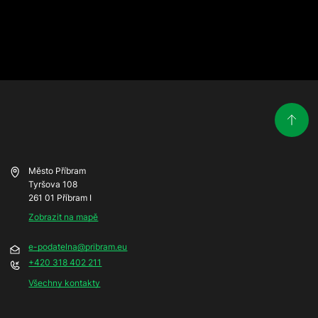
Město Příbram
Tyršova 108
261 01 Příbram I
Zobrazit na mapě
e-podatelna@pribram.eu
+420 318 402 211
Všechny kontakty