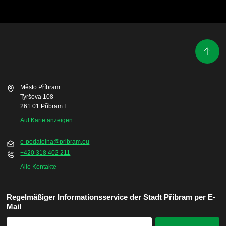
Město Příbram
Tyršova 108
261 01 Příbram I
Auf Karte anzeigen
e-podatelna@pribram.eu
+420 318 402 211
Alle Kontakte
Regelmäßiger Informationsservice der Stadt Příbram per E-
Mail