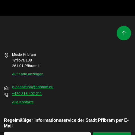
Město Příbram
Tyršova 108
261 01 Příbram I
Auf Karte anzeigen
e-podatelna@pribram.eu
+420 318 402 211
Alle Kontakte
Regelmäßiger Informationsservice der Stadt Příbram per E-
Mail