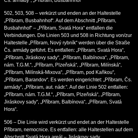
Čs. armády“, „Příbram, Busbahnhof“
502, 503, 508
– verkürzt und enden an der Haltestelle
„Příbram, Busbahnhof“. Auf dem Abschnitt „Příbram,
Busbahnhof“ – „Příbram, Svatá Hora“ entfallen die
Verbindungen. Die Linien 503 und 508 in Richtung von/zur
Haltestelle „Příbram, Nový rybník“ werden über die Straße
Čs. armády geführt. Es entfallen: „Příbram, Svatá Hora“,
„Příbram, Jiráskovy sady“, „Příbram, Balbínova“, „Příbram,
nám. T.G.M.“, „Příbram, Plzeňská“, „Příbram, Milínská“,
„Příbram, Milínská-Mixova“, „Příbram, pod Kaňkou“,
„Příbram, Barandov“. Es werden eingerichtet: „Příbram, Čs.
armády“, „Příbram, aut. nádr.“. Auf der Linie 502 entfallen:
„Příbram, nám. T.G.M.“, „Příbram, Plzeňská“, „Příbram,
Jiráskovy sady“, „Příbram, Balbínova“, „Příbram, Svatá
Hora“.
506
– Die Linie wird verkürzt und endet an der Haltestelle
Příbram, nemocnice. Es entfallen: alle Haltestellen auf dem
Abschnitt Svatá Hora areál – Jiráskovy sady