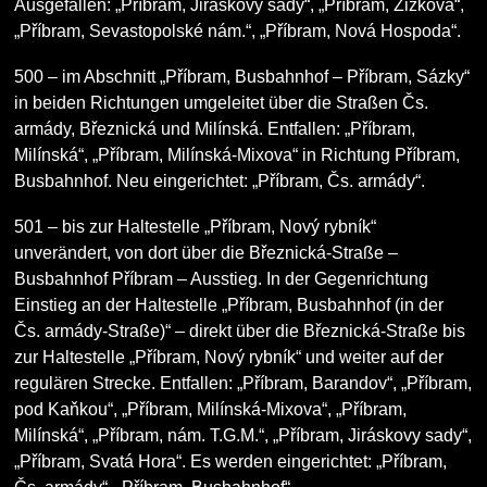
Ausgefallen: „Příbram, Jiráskovy sady“, „Příbram, Žižkova“,
„Příbram, Sevastopolské nám.“, „Příbram, Nová Hospoda“.
500
– im Abschnitt „Příbram, Busbahnhof – Příbram, Sázky“
in beiden Richtungen umgeleitet über die Straßen Čs.
armády, Březnická und Milínská. Entfallen: „Příbram,
Milínská“, „Příbram, Milínská-Mixova“ in Richtung Příbram,
Busbahnhof. Neu eingerichtet: „Příbram, Čs. armády“.
501
– bis zur Haltestelle „Příbram, Nový rybník“
unverändert, von dort über die Březnická-Straße –
Busbahnhof Příbram – Ausstieg. In der Gegenrichtung
Einstieg an der Haltestelle „Příbram, Busbahnhof (in der
Čs. armády-Straße)“ – direkt über die Březnická-Straße bis
zur Haltestelle „Příbram, Nový rybník“ und weiter auf der
regulären Strecke. Entfallen: „Příbram, Barandov“, „Příbram,
pod Kaňkou“, „Příbram, Milínská-Mixova“, „Příbram,
Milínská“, „Příbram, nám. T.G.M.“, „Příbram, Jiráskovy sady“,
„Příbram, Svatá Hora“. Es werden eingerichtet: „Příbram,