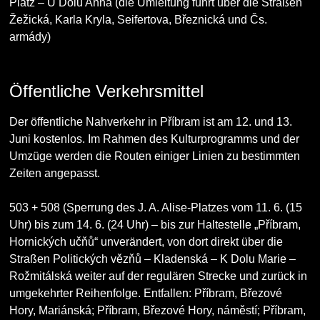
Platz – U Dolu Anna (die Umleitung führt über die Straßen
Žežická, Karla Kryla, Seifertova, Březnická und Čs.
armády)
Öffentliche Verkehrsmittel
Der öffentliche Nahverkehr in Příbram ist am 12. und 13.
Juni kostenlos. Im Rahmen des Kulturprogramms und der
Umzüge werden die Routen einiger Linien zu bestimmten
Zeiten angepasst.
503 + 508
(Sperrung des J. A. Alise-Platzes vom 11. 6. (15
Uhr) bis zum 14. 6. (24 Uhr) – bis zur Haltestelle „Příbram,
Hornických učňů“ unverändert, von dort direkt über die
Straßen Politických vězňů – Kladenská – K Dolu Marie –
Rožmitálská weiter auf der regulären Strecke und zurück in
umgekehrter Reihenfolge. Entfallen: Příbram, Březové
Hory, Mariánská; Příbram, Březové Hory, náměstí; Příbram,