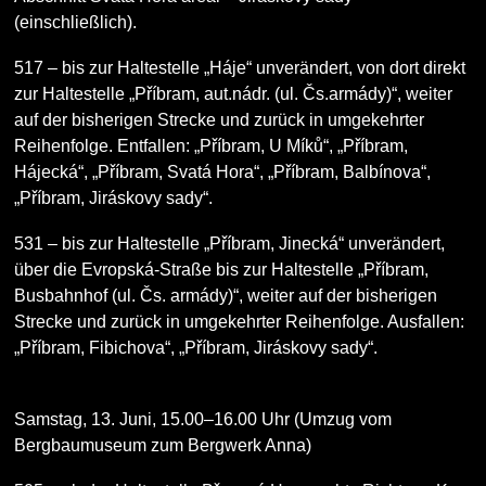
(einschließlich).
517
– bis zur Haltestelle „Háje“ unverändert, von dort direkt
zur Haltestelle „Příbram, aut.nádr. (ul. Čs.armády)“, weiter
auf der bisherigen Strecke und zurück in umgekehrter
Reihenfolge. Entfallen: „Příbram, U Míků“, „Příbram,
Hájecká“, „Příbram, Svatá Hora“, „Příbram, Balbínova“,
„Příbram, Jiráskovy sady“.
531
– bis zur Haltestelle „Příbram, Jinecká“ unverändert,
über die Evropská-Straße bis zur Haltestelle „Příbram,
Busbahnhof (ul. Čs. armády)“, weiter auf der bisherigen
Strecke und zurück in umgekehrter Reihenfolge. Ausfallen:
„Příbram, Fibichova“, „Příbram, Jiráskovy sady“.
Samstag, 13. Juni, 15.00–16.00 Uhr
(Umzug vom
Bergbaumuseum zum Bergwerk Anna)