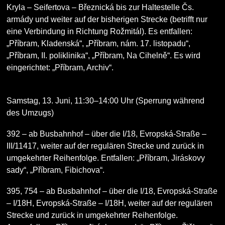
Kryla – Seifertova – Březnická bis zur Haltestelle Čs.
armády und weiter auf der bisherigen Strecke (betrifft nur
eine Verbindung in Richtung Rožmitál). Es entfallen:
„Příbram, Kladenská“, „Příbram, nám. 17. listopadu“,
„Příbram, II. poliklinika“, „Příbram, Na Cihelně“. Es wird
eingerichtet: „Příbram, Archiv“.
Samstag, 13. Juni, 11:30–14:00 Uhr
(Sperrung während
des Umzugs)
392
– ab Busbahnhof – über die I/18, Evropská-Straße –
III/11417, weiter auf der regulären Strecke und zurück in
umgekehrter Reihenfolge. Entfallen: „Příbram, Jiráskovy
sady“, „Příbram, Fibichova“.
395, 754
– ab Busbahnhof – über die I/18, Evropská-Straße
– I/18H, Evropská-Straße – I/18H, weiter auf der regulären
Strecke und zurück in umgekehrter Reihenfolge.