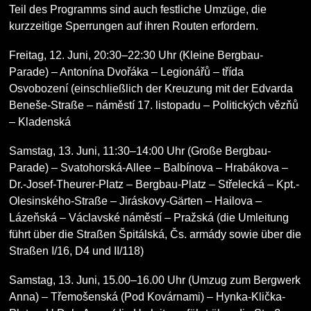
Teil des Programms sind auch festliche Umzüge, die
kurzzeitige Sperrungen auf ihren Routen erfordern.
Freitag, 12. Juni, 20:30–22:30 Uhr (Kleine Bergbau-
Parade) – Antonína Dvořáka – Legionářů – třída
Osvobození (einschließlich der Kreuzung mit der Edvarda
Beneše-Straße – náměstí 17. listopadu – Politických vězňů
– Kladenská
Samstag, 13. Juni, 11:30–14:00 Uhr (Große Bergbau-
Parade) – Svatohorská-Allee – Balbínova – Hrabákova –
Dr.-Josef-Theurer-Platz – Bergbau-Platz – Střelecká – Kpt.-
Olesinského-Straße – Jiráskovy-Gärten – Hailova –
Lázeňská – Václavské náměstí – Pražská (die Umleitung
führt über die Straßen Špitálská, Čs. armády sowie über die
Straßen I/16, D4 und II/118)
Samstag, 13. Juni, 15.00–16.00 Uhr (Umzug zum Bergwerk
Anna) – Třemošenská (Pod Kovárnami) – Hynka-Klička-