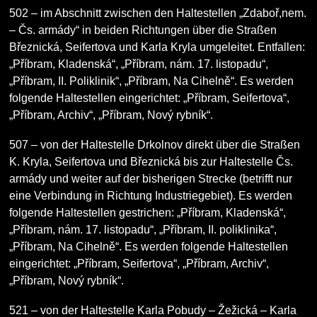
502
– im Abschnitt zwischen den Haltestellen „Zdaboř,nem.
– Čs. armády“ in beiden Richtungen über die Straßen
Březnická, Seifertova und Karla Kryla umgeleitet. Entfallen:
„Příbram, Kladenská“, „Příbram, nám. 17. listopadu“,
„Příbram, II. Poliklinik“, „Příbram, Na Cihelně“. Es werden
folgende Haltestellen eingerichtet: „Příbram, Seifertova“,
„Příbram, Archiv“, „Příbram, Nový rybník“.
507
– von der Haltestelle Drkolnov direkt über die Straßen
K. Kryla, Seifertova und Březnická bis zur Haltestelle Čs.
armády und weiter auf der bisherigen Strecke (betrifft nur
eine Verbindung in Richtung Industriegebiet). Es werden
folgende Haltestellen gestrichen: „Příbram, Kladenská“,
„Příbram, nám. 17. listopadu“, „Příbram, II. poliklinika“,
„Příbram, Na Cihelně“. Es werden folgende Haltestellen
eingerichtet: „Příbram, Seifertova“, „Příbram, Archiv“,
„Příbram, Nový rybník“.
521
– von der Haltestelle Karla Pobudy – Žežická – Karla