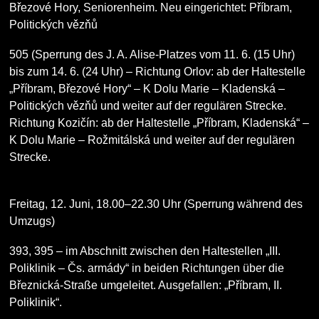
Březové Hory, Seniorenheim. Neu eingerichtet: Příbram,
Politických vězňů
505
(Sperrung des J. A. Alise-Platzes vom 11. 6. (15 Uhr)
bis zum 14. 6. (24 Uhr) – Richtung Orlov: ab der Haltestelle
„Příbram, Březové Hory“ – K Dolu Marie – Kladenská –
Politických vězňů und weiter auf der regulären Strecke.
Richtung Kozičín: ab der Haltestelle „Příbram, Kladenská“ –
K Dolu Marie – Rožmitálská und weiter auf der regulären
Strecke.
Freitag, 12. Juni, 18.00–22.30 Uhr
(Sperrung während des
Umzugs)
393, 395
– im Abschnitt zwischen den Haltestellen „III.
Poliklinik – Čs. armády“ in beiden Richtungen über die
Březnická-Straße umgeleitet. Ausgefallen: „Příbram, II.
Poliklinik“.