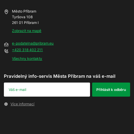
Město Příbram
Tyršova 108
261 01 Příbram I
Zobrazit na mapě
e-podatelna@pribram.eu
+420 318 402 211
Všechny kontakty
Pravidelný info-servis Města Příbram na váš e-mail
Více informací