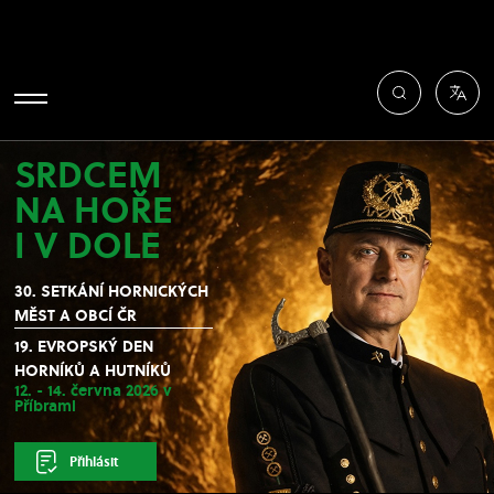
SRDCEM
NA HOŘE
I V DOLE
30. SETKÁNÍ HORNICKÝCH
MĚST A OBCÍ ČR
19. EVROPSKÝ DEN
HORNÍKŮ A HUTNÍKŮ
12. - 14. června 2026 v
Příbrami
Přihlásit